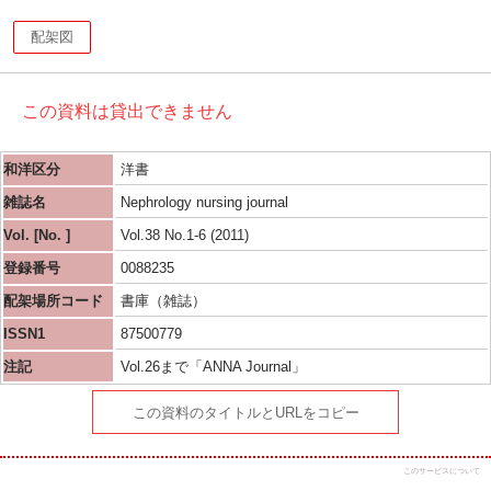
配架図
この資料は貸出できません
和洋区分
洋書
雑誌名
Nephrology nursing journal
Vol. [No. ]
Vol.38 No.1-6 (2011)
登録番号
0088235
配架場所コード
書庫（雑誌）
ISSN1
87500779
注記
Vol.26まで「ANNA Journal」
この資料のタイトルとURLをコピー
このサービスについて