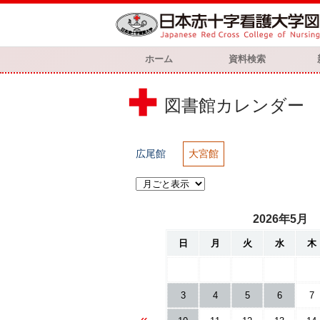
ホーム
資料検索
図書館カレンダー
広尾館
大宮館
2026年5月
日
月
火
水
木
3
4
5
6
7