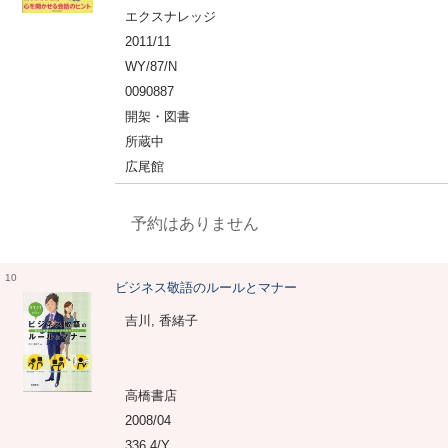
エクスナレッジ
2011/11
WY/87/N
0090887
開架・図書
所蔵中
広尾館
予約はありません
10
ビジネス敬語のルールとマナー
吉川, 香緒子
高橋書店
2008/04
336.4/Y