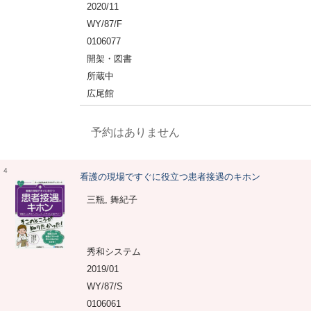
2020/11
WY/87/F
0106077
開架・図書
所蔵中
広尾館
予約はありません
4
看護の現場ですぐに役立つ患者接遇のキホン
三瓶, 舞紀子
秀和システム
2019/01
WY/87/S
0106061