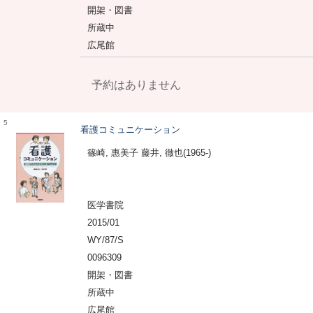
開架・図書
所蔵中
広尾館
予約はありません
5
看護コミュニケーション
篠崎, 惠美子 藤井, 徹也(1965-)
医学書院
2015/01
WY/87/S
0096309
開架・図書
所蔵中
広尾館