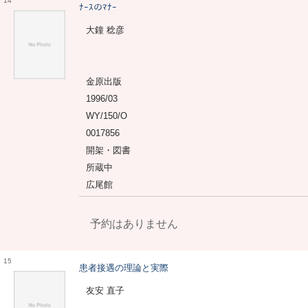
14
ﾅｰｽのﾏﾅｰ
大鐘 稔彦
金原出版
1996/03
WY/150/O
0017856
開架・図書
所蔵中
広尾館
予約はありません
15
患者接遇の理論と実際
友安 直子