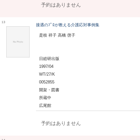
予約はありません
13
接遇のﾌﾟﾛが教える介護応対事例集
是枝 祥子 高橋 啓子
日総研出版
1997/04
WT/27/K
0052855
開架・図書
所蔵中
広尾館
予約はありません