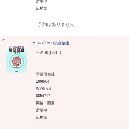
所蔵中
広尾館
予約はありません
12
ﾅｰｽのための患者接遇
千名 裕(1931- )
学習研究社
1998/04
WY/87/S
0054717
開架・図書
所蔵中
広尾館