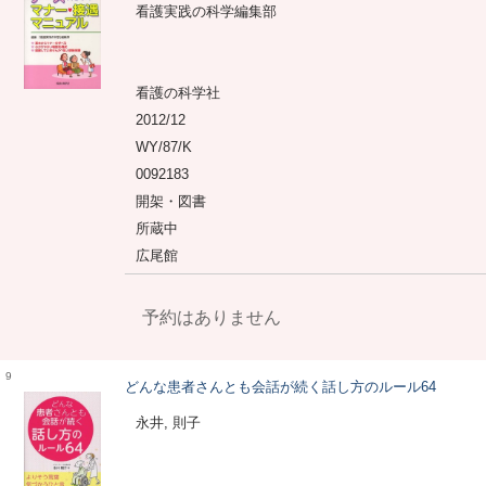
看護実践の科学編集部
看護の科学社
2012/12
WY/87/K
0092183
開架・図書
所蔵中
広尾館
予約はありません
9
どんな患者さんとも会話が続く話し方のルール64
永井, 則子