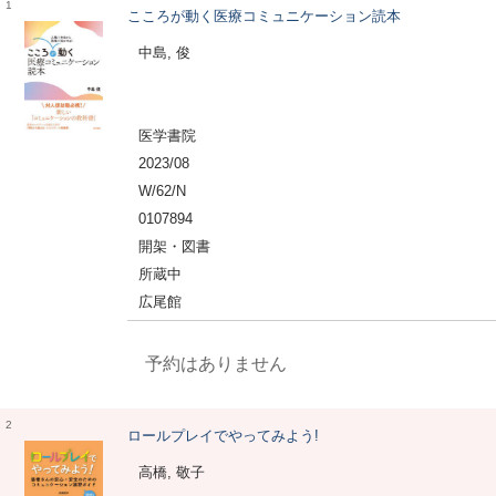
1
こころが動く医療コミュニケーション読本
中島, 俊
医学書院
2023/08
W/62/N
0107894
開架・図書
所蔵中
広尾館
予約はありません
2
ロールプレイでやってみよう!
高橋, 敬子