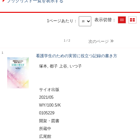
ブックリスト一覧を表示する
表示切替
1ページあたり
1
/ 2
次のページ
1
看護学生のための実習に役立つ記録の書き方
塚本, 都子 上谷, いつ子
サイオ出版
2021/05
WY/100.5/K
0105229
開架・図書
所蔵中
広尾館