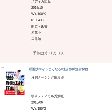
メディカ出版
2016/10
WY/100/K
0100438
開架・図書
所蔵中
広尾館
予約はありません
19
看護技術がうまくなる!聴診静脈注射採血
月刊ナーシング編集部
学研メディカル秀潤社
2016/06
WY/150/G