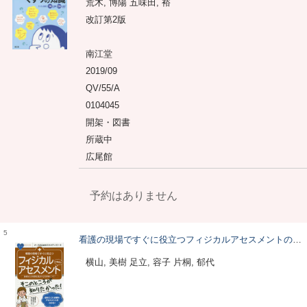
荒木, 博陽 五味田, 裕
改訂第2版
南江堂
2019/09
QV/55/A
0104045
開架・図書
所蔵中
広尾館
予約はありません
5
看護の現場ですぐに役立つフィジカルアセスメントのキホン
横山, 美樹 足立, 容子 片桐, 郁代