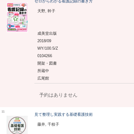
ゼロからわかる看護記録の書き方
天野, 幹子
成美堂出版
2018/09
WY/100.5/Z
0104266
開架・図書
所蔵中
広尾館
予約はありません
11
見て整理し実践する基礎看護技術
藤井, 千枝子