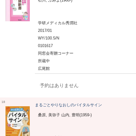
石川, ふみよ(1960-)
学研メディカル秀潤社
2017/01
WY/100.5/N
0101617
同窓会寄贈コーナー
所蔵中
広尾館
予約はありません
18
まるごとやりなおしのバイタルサイン
桑原, 美弥子 山内, 豊明(1959-)