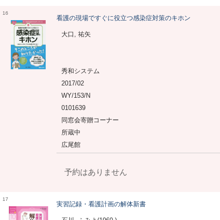
16
看護の現場ですぐに役立つ感染症対策のキホン
大口, 祐矢
秀和システム
2017/02
WY/153/N
0101639
同窓会寄贈コーナー
所蔵中
広尾館
予約はありません
17
実習記録・看護計画の解体新書