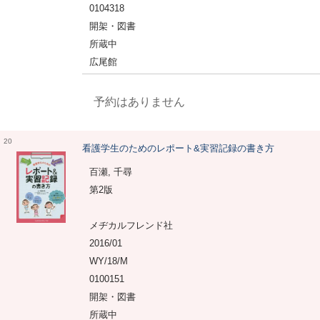
0104318
開架・図書
所蔵中
広尾館
予約はありません
20
看護学生のためのレポート&実習記録の書き方
百瀬, 千尋
第2版
メヂカルフレンド社
2016/01
WY/18/M
0100151
開架・図書
所蔵中