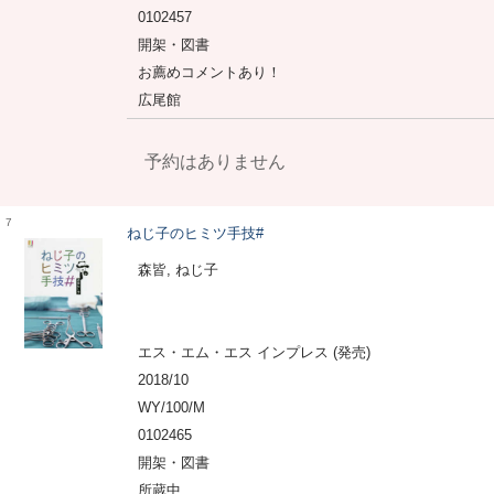
0102457
開架・図書
お薦めコメントあり！
広尾館
予約はありません
7
ねじ子のヒミツ手技#
森皆, ねじ子
エス・エム・エス インプレス (発売)
2018/10
WY/100/M
0102465
開架・図書
所蔵中