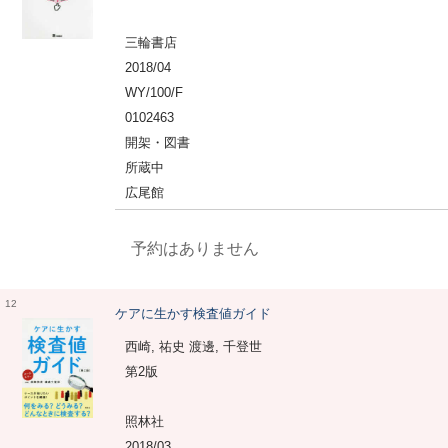
三輪書店
2018/04
WY/100/F
0102463
開架・図書
所蔵中
広尾館
予約はありません
12
ケアに生かす検査値ガイド
西崎, 祐史 渡邊, 千登世
第2版
照林社
2018/03