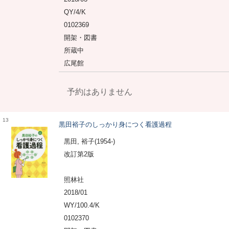
QY/4/K
0102369
開架・図書
所蔵中
広尾館
予約はありません
13
黒田裕子のしっかり身につく看護過程
黒田, 裕子(1954-)
改訂第2版
照林社
2018/01
WY/100.4/K
0102370