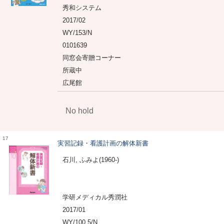
秀和システム
2017/02
WY/153/N
0101639
同窓会寄贈コーナー
所蔵中
広尾館
No hold
17
実習記録・看護計画の解体新書
石川, ふみよ(1960-)
学研メディカル秀潤社
2017/01
WY/100.5/N