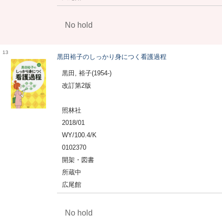
No hold
13
黒田裕子のしっかり身につく看護過程
黒田, 裕子(1954-)
改訂第2版
照林社
2018/01
WY/100.4/K
0102370
開架・図書
所蔵中
広尾館
No hold