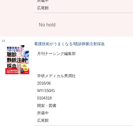
所蔵中
広尾館
No hold
19
看護技術がうまくなる!聴診静脈注射採血
月刊ナーシング編集部
学研メディカル秀潤社
2016/06
WY/150/G
0104318
開架・図書
所蔵中
広尾館