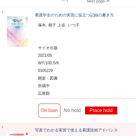
1
/ 2
Next page
1
看護学生のための実習に役立つ記録の書き方
塚本, 都子 上谷, いつ子
サイオ出版
2021/05
WY/100.5/K
0105229
開架・図書
所蔵中
広尾館
On loan
No hold
Place hold
2
写真でわかる実習で使える看護技術アドバンス