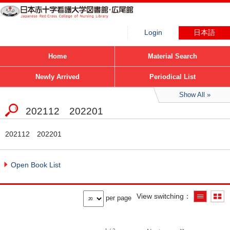
Login
日本語
Home
Material Search
Newly Arrived
Periodical List
Show All
202112 202201
202112 202201
Open Book List
View switching
per page