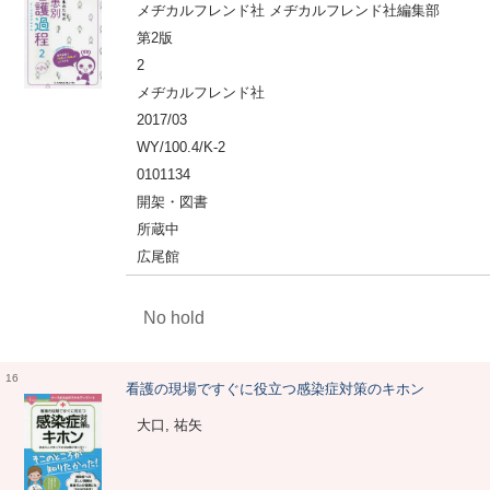
メヂカルフレンド社 メヂカルフレンド社編集部
第2版
2
メヂカルフレンド社
2017/03
WY/100.4/K-2
0101134
開架・図書
所蔵中
広尾館
No hold
16
看護の現場ですぐに役立つ感染症対策のキホン
大口, 祐矢