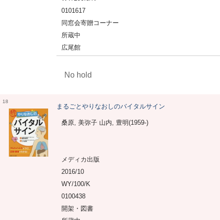
0101617
同窓会寄贈コーナー
所蔵中
広尾館
No hold
18
まるごとやりなおしのバイタルサイン
桑原, 美弥子 山内, 豊明(1959-)
メディカ出版
2016/10
WY/100/K
0100438
開架・図書