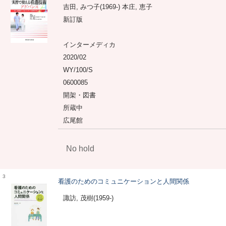
吉田, みつ子(1969-) 本庄, 恵子
新訂版
インターメディカ
2020/02
WY/100/S
0600085
開架・図書
所蔵中
広尾館
No hold
3
看護のためのコミュニケーションと人間関係
諏訪, 茂樹(1959-)