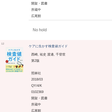
開架・図書
所蔵中
広尾館
No hold
12
ケアに生かす検査値ガイド
西崎, 祐史 渡邊, 千登世
第2版
照林社
2018/03
QY/4/K
0102369
開架・図書
所蔵中
広尾館