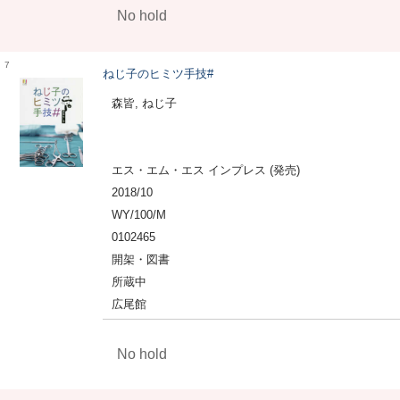
No hold
7
ねじ子のヒミツ手技#
森皆, ねじ子
エス・エム・エス インプレス (発売)
2018/10
WY/100/M
0102465
開架・図書
所蔵中
広尾館
No hold