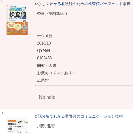
8
やさしくわかる看護師のための検査値パーフェクト事典
奈良, 信雄(1950-)
ナツメ社
2018/10
QY/4/N
0102458
開架・図書
お薦めコメントあり！
広尾館
No hold
9
会話分析でわかる看護師のコミュニケーション技術
川野, 雅資