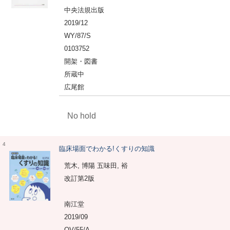
中央法規出版
2019/12
WY/87/S
0103752
開架・図書
所蔵中
広尾館
No hold
4
臨床場面でわかる!くすりの知識
荒木, 博陽 五味田, 裕
改訂第2版
南江堂
2019/09
QV/55/A