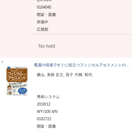
0104045
開架・図書
所蔵中
広尾館
No hold
5
看護の現場ですぐに役立つフィジカルアセスメントのキホン
横山, 美樹 足立, 容子 片桐, 郁代
秀和システム
2018/12
WY/100.4/N
0102722
開架・図書