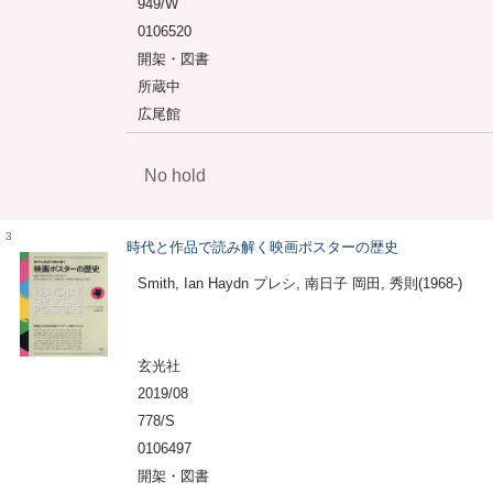
949/W
0106520
開架・図書
所蔵中
広尾館
No hold
3
時代と作品で読み解く映画ポスターの歴史
Smith, Ian Haydn プレシ, 南日子 岡田, 秀則(1968-)
玄光社
2019/08
778/S
0106497
開架・図書