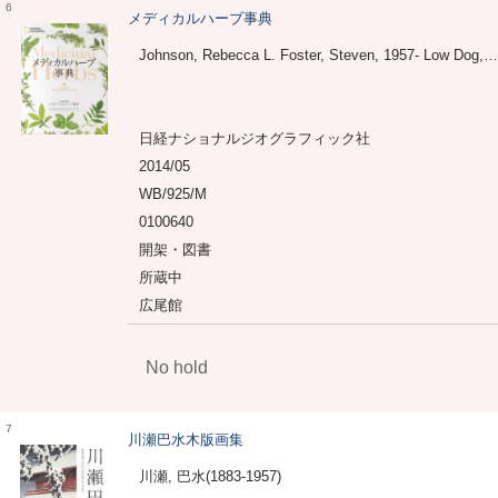
6
メディカルハーブ事典
Johnson, Rebecca L. Foster, Steven, 1957- Low Dog, Tieraona Kiefer, David Weil, Andrew 日本メディカルハーブ協会 関, 利枝子 倉田, 真木
日経ナショナルジオグラフィック社
2014/05
WB/925/M
0100640
開架・図書
所蔵中
広尾館
No hold
7
川瀬巴水木版画集
川瀬, 巴水(1883-1957)