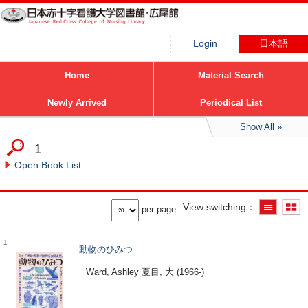
Login
日本語
Home
Material Search
Newly Arrived
Periodical List
Show All
1
Open Book List
View switching
per page
1
動物のひみつ
Ward, Ashley 夏目, 大 (1966-)