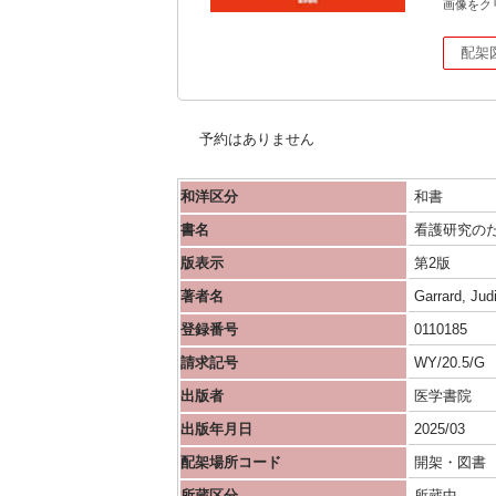
画像をク
配架
予約はありません
和洋区分
和書
書名
看護研究の
版表示
第2版
著者名
Garrard, J
登録番号
0110185
請求記号
WY/20.5/G
出版者
医学書院
出版年月日
2025/03
配架場所コード
開架・図書
所蔵区分
所蔵中