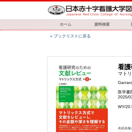
ホーム
資料検索
ブックリストに戻る
看護
マトリ
Garrar
医学書
2025/0
WY/20.
表紙画像