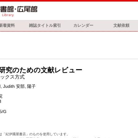
新着資料
雑誌タイトル索引
カレンダー
文献依頼
研究のための文献レビュー
ックス方式
d, Judith 安部, 陽子
院
3
5/G
は「紀伊國屋書店」のものを使用しています。