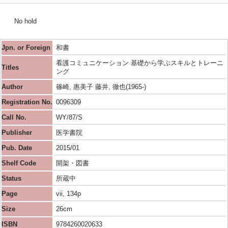
No hold
Jpn. or Foreign
和書
看護コミュニケーション 基礎から学ぶスキルとトレーニ
Titles
ング
Author
篠崎, 惠美子 藤井, 徹也(1965-)
Registration No.
0096309
Call No.
WY/87/S
Publisher
医学書院
Pub. Date
2015/01
Shelf Code
開架・図書
Status
所蔵中
Page
vii, 134p
Size
26cm
ISBN
9784260020633