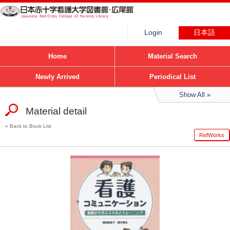
Login
日本語
Home
Material Search
Newly Arrived
Periodical List
Show All
Material detail
Back to Book List
RefWorks