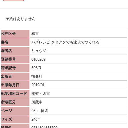
予約はありません
和洋区分
和書
書名
バズレシピ クタクタでも速攻でつくれる!
著者名
リュウジ
登録番号
0103269
請求記号
596/R
出版者
扶桑社
出版年月日
2019/01
配架場所コード
開架・図書
所蔵区分
所蔵中
ページ
95p : 挿図
サイズ
24cm
ISBN1
9784594613709