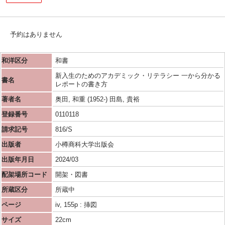
予約はありません
和洋区分
和書
新入生のためのアカデミック・リテラシー 一から分かる
書名
レポートの書き方
著者名
奥田, 和重 (1952-) 田島, 貴裕
登録番号
0110118
請求記号
816/S
出版者
小樽商科大学出版会
出版年月日
2024/03
配架場所コード
開架・図書
所蔵区分
所蔵中
ページ
iv, 155p : 挿図
サイズ
22cm