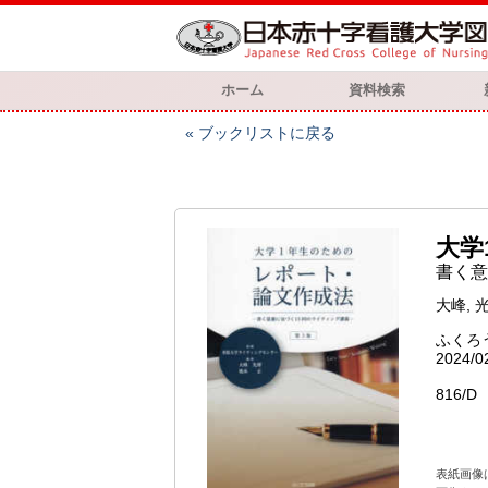
ホーム
資料検索
ブックリストに戻る
大学
書く意
大峰, 
ふくろ
2024/0
816/D
表紙画像