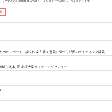
リックすると紀伊國屋書店のオンラインストアの詳細ページを表示します。
図
ためのレポート・論文作成法 書く意義に気づく15回のライティング講義
(1981-) 奥本, 正 名桜大学ライティングセンター
版