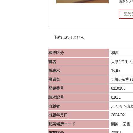
画像をク
配架
予約はありません
和洋区分
和書
書名
大学1年生の
版表示
第3版
著者名
大峰, 光博 
登録番号
0110105
請求記号
816/D
出版者
ふくろう出
出版年月日
2024/02
配架場所コード
開架・図書
所蔵区分
所蔵中