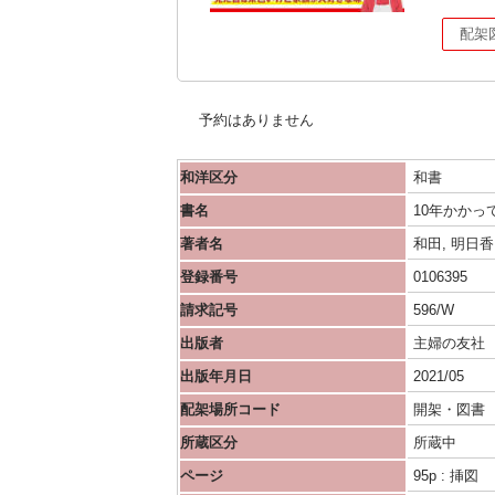
配架
予約はありません
和洋区分
和書
書名
10年かかっ
著者名
和田, 明日香
登録番号
0106395
請求記号
596/W
出版者
主婦の友社
出版年月日
2021/05
配架場所コード
開架・図書
所蔵区分
所蔵中
ページ
95p : 挿図