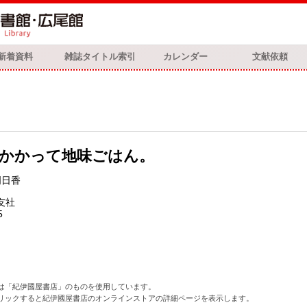
新着資料
雑誌タイトル索引
カレンダー
文献依頼
年かかって地味ごはん。
明日香
友社
5
は「紀伊國屋書店」のものを使用しています。
リックすると紀伊國屋書店のオンラインストアの詳細ページを表示します。