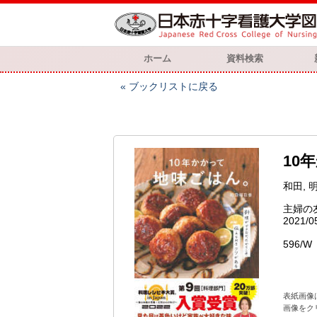
ホーム
資料検索
ブックリストに戻る
10
和田, 
主婦の
2021/0
596/W
表紙画像
画像をク