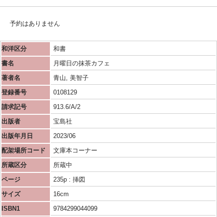
予約はありません
和洋区分
和書
書名
月曜日の抹茶カフェ
著者名
青山, 美智子
登録番号
0108129
請求記号
913.6/A/2
出版者
宝島社
出版年月日
2023/06
配架場所コード
文庫本コーナー
所蔵区分
所蔵中
ページ
235p : 挿図
サイズ
16cm
ISBN1
9784299044099