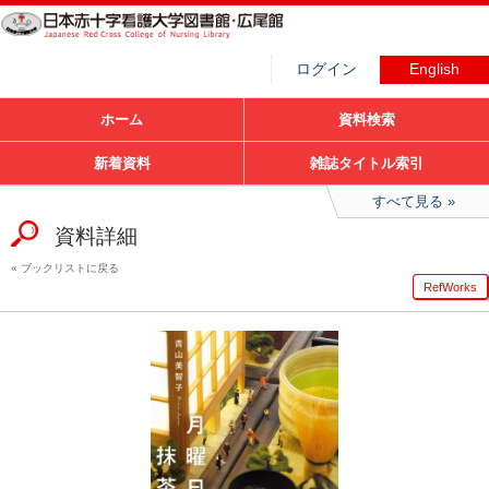
ログイン
English
ホーム
資料検索
新着資料
雑誌タイトル索引
すべて見る
資料詳細
ブックリストに戻る
RefWorks