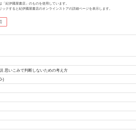
は「紀伊國屋書店」のものを使用しています。
リックすると紀伊國屋書店のオンラインストアの詳細ページを表示します。
図
仮説 思いこみで判断しないための考え方
-)