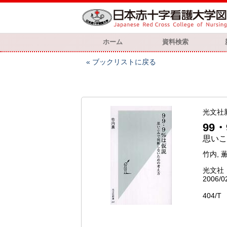
ホーム
資料検索
ブックリストに戻る
光文社
99
思いこ
竹内, 薫
光文社
2006/0
404/T