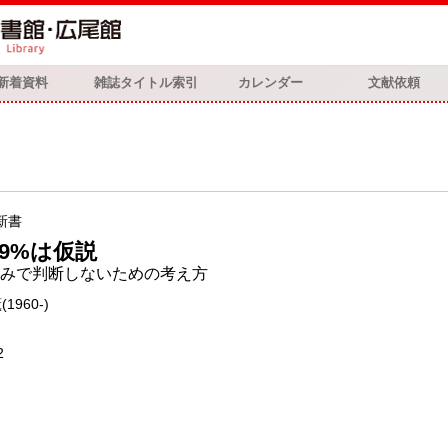
新着資料
雑誌タイトル索引
カレンダー
文献依頼
新書
・9%は仮説
みで判断しないための考え方
(1960-)
2