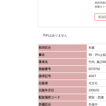
表紙画像
画像をク
配架
予約はありません
和洋区分
和書
書名
99・9%は
著者名
竹内, 薫(1960
登録番号
0078792
請求記号
404/T
出版者
光文社
出版年月日
2006/02
配架場所コード
開架・図書
所蔵区分
所蔵中