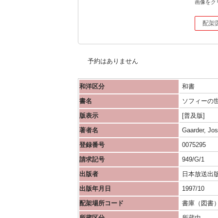
画像をク
配架
予約はありません
和洋区分
和書
書名
ソフィーの
版表示
[普及版]
著者名
Gaarder, Jo
登録番号
0075295
請求記号
949/G/1
出版者
日本放送出
出版年月日
1997/10
配架場所コード
書庫（図書
所蔵区分
所蔵中