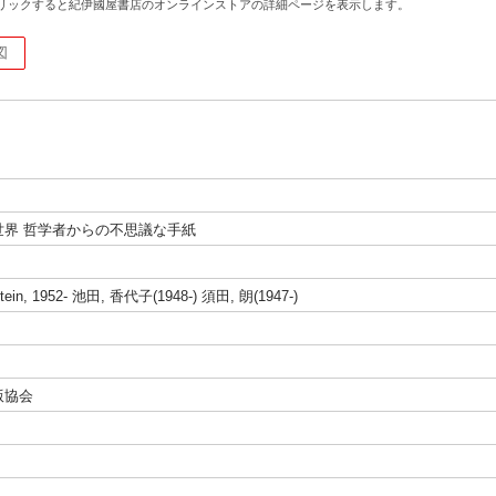
リックすると紀伊國屋書店のオンラインストアの詳細ページを表示します。
図
世界 哲学者からの不思議な手紙
stein, 1952- 池田, 香代子(1948-) 須田, 朗(1947-)
版協会
）