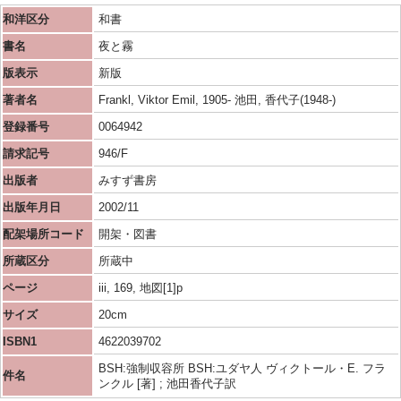
和洋区分
和書
書名
夜と霧
版表示
新版
著者名
Frankl, Viktor Emil, 1905- 池田, 香代子(1948-)
登録番号
0064942
請求記号
946/F
出版者
みすず書房
出版年月日
2002/11
配架場所コード
開架・図書
所蔵区分
所蔵中
ページ
iii, 169, 地図[1]p
サイズ
20cm
ISBN1
4622039702
BSH:強制収容所 BSH:ユダヤ人 ヴィクトール・E. フラ
件名
ンクル [著] ; 池田香代子訳