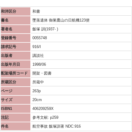
和洋区分
和書
書名
墜落遺体 御巣鷹山の日航機123便
著者名
飯塚 訓(1937- )
登録番号
0055748
請求記号
916/I
出版者
講談社
出版年月日
1998/06
配架場所コード
開架・図書
所蔵区分
所蔵中
ページ
263p
サイズ
20cm
ISBN1
406209259X
注記
参考文献: p259
件名
航空事故 飯塚訓著 NDC:916