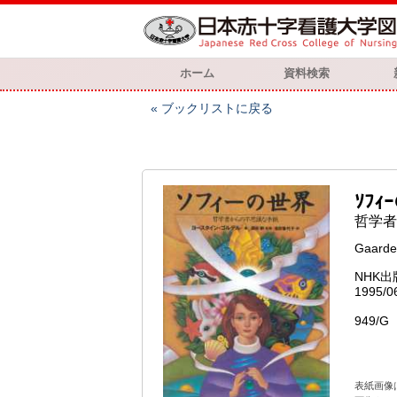
ホーム
資料検索
ブックリストに戻る
ｿﾌｨ
哲学者
Gaarde
NHK出
1995/0
949/G
表紙画像