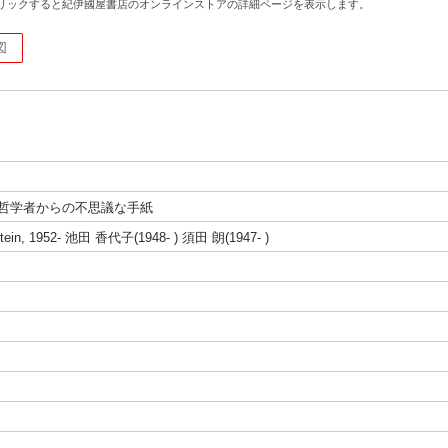
リックすると紀伊國屋書店のオンラインストアの詳細ページを表示します。
図
界 哲学者からの不思議な手紙
stein, 1952- 池田 香代子(1948- ) 須田 朗(1947- )