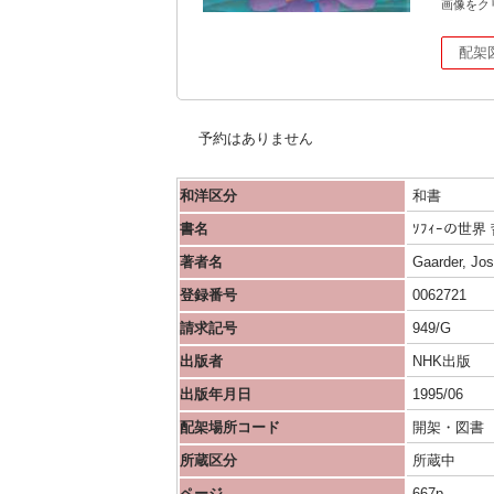
画像をク
配架
予約はありません
和洋区分
和書
書名
ｿﾌｨｰの世
著者名
Gaarder, Jo
登録番号
0062721
請求記号
949/G
出版者
NHK出版
出版年月日
1995/06
配架場所コード
開架・図書
所蔵区分
所蔵中
ページ
667p