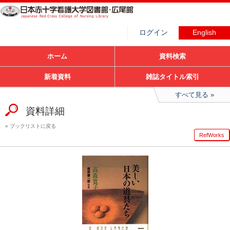
ログイン
English
ホーム
資料検索
新着資料
雑誌タイトル索引
すべて見る
資料詳細
ブックリストに戻る
RefWorks