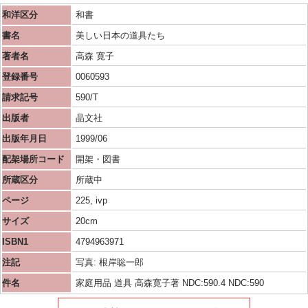
和洋区分
和書
書名
美しい日本の道具たち
著者名
高森 寛子
登録番号
0060593
請求記号
590/T
出版者
晶文社
出版年月日
1999/06
配架場所コード
開架・図書
所蔵区分
所蔵中
ページ
225, ivp
サイズ
20cm
ISBN1
4794963971
注記
写真: 根岸聡一郎
件名
家庭用品 道具 高森寛子著 NDC:590.4 NDC:590