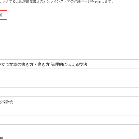
リックすると紀伊國屋書店のオンラインストアの詳細ページを表示します。
図
役立つ文章の書き方・磨き方 論理的に伝える技法
会出版会
挿図