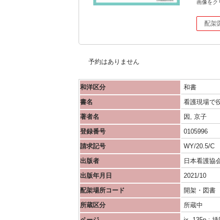
画像をク
配架
予約はありません
和洋区分
和書
書名
看護現場で
著者名
因, 京子
登録番号
0105996
請求記号
WY/20.5/C
出版者
日本看護協
出版年月日
2021/10
配架場所コード
開架・図書
所蔵区分
所蔵中
ページ
ix, 135p : 