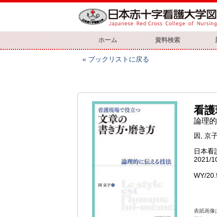
ホーム
資料検索
ブックリストに戻る
看護
論理的
因, 京
日本看
2021/1
WY/20.
表紙画像