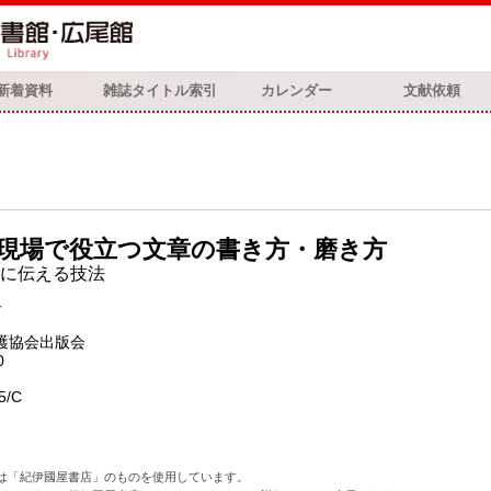
新着資料
雑誌タイトル索引
カレンダー
文献依頼
現場で役立つ文章の書き方・磨き方
に伝える技法
子
護協会出版会
0
5/C
は「紀伊國屋書店」のものを使用しています。