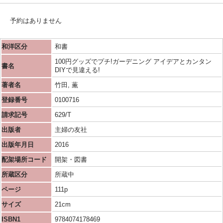
予約はありません
和洋区分
和書
100円グッズでプチ!ガーデニング アイデアとカンタン
書名
DIYで見違える!
著者名
竹田, 薫
登録番号
0100716
請求記号
629/T
出版者
主婦の友社
出版年月日
2016
配架場所コード
開架・図書
所蔵区分
所蔵中
ページ
111p
サイズ
21cm
ISBN1
9784074178469