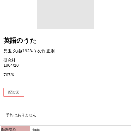
英語のうた
児玉 久雄(1923- ) 友竹 正則
研究社
1964/10
767/K
配架図
予約はありません
和洋区分
和書