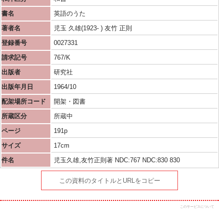
書名
英語のうた
著者名
児玉 久雄(1923- ) 友竹 正則
登録番号
0027331
請求記号
767/K
出版者
研究社
出版年月日
1964/10
配架場所コード
開架・図書
所蔵区分
所蔵中
ページ
191p
サイズ
17cm
件名
児玉久雄,友竹正則著 NDC:767 NDC:830 830
この資料のタイトルとURLをコピー
このサービスについて