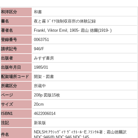
和洋区分
和書
書名
夜と霧 ﾄﾞｲﾂ強制収容所の体験記録
著者名
Frankl, Viktor Emil, 1905- 霜山 徳爾(1919- )
登録番号
0063751
請求記号
946/F
出版者
みすず書房
出版年月日
1985/01
配架場所コード
開架・図書
所蔵区分
所蔵中
ページ
208p 図版15枚
サイズ
20cm
ISBN1
4622006014
注記
新装版
NDLSH:ｱｳｼｭｳﾞｨﾂ ｳﾞｨｸﾄｰﾙ･E.ﾌﾗﾝｸﾙ著 ; 霜山徳爾訳
件名
NDC:946(8) NDC:946 NDC:145