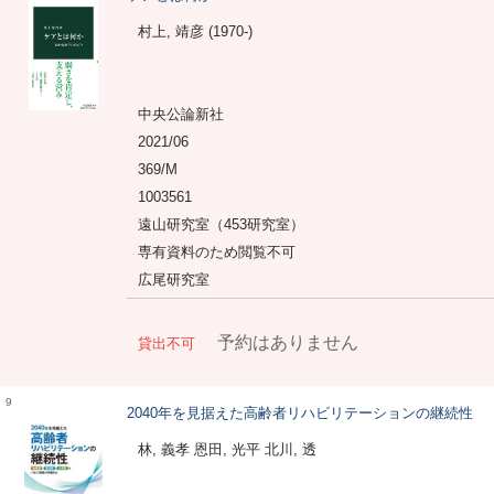
村上, 靖彦 (1970-)
中央公論新社
2021/06
369/M
1003561
遠山研究室（453研究室）
専有資料のため閲覧不可
広尾研究室
予約はありません
貸出不可
9
2040年を見据えた高齢者リハビリテーションの継続性
林, 義孝 恩田, 光平 北川, 透