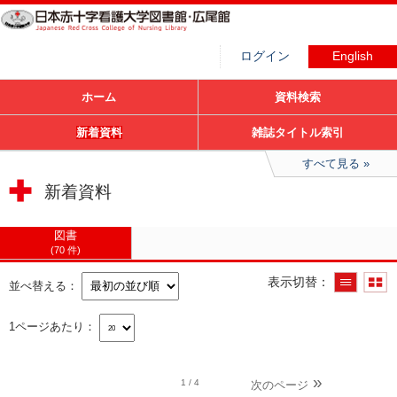
ログイン
English
ホーム
資料検索
新着資料
雑誌タイトル索引
すべて見る
新着資料
図書
70 件
表示切替
並べ替える
1ページあたり
1
/ 4
次のページ