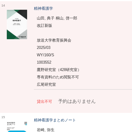
14
精神看護学
山田, 典子 桐山, 啓一郎
改訂新版
放送大学教育振興会
2025/03
WY/160/S
1003552
鷹野研究室（428研究室）
専有資料のため閲覧不可
広尾研究室
予約はありません
貸出不可
15
精神看護学まとめノート
岩崎, 弥生