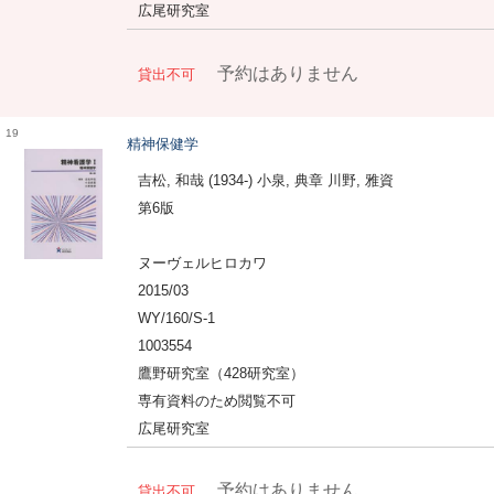
広尾研究室
予約はありません
貸出不可
19
精神保健学
吉松, 和哉 (1934-) 小泉, 典章 川野, 雅資
第6版
ヌーヴェルヒロカワ
2015/03
WY/160/S-1
1003554
鷹野研究室（428研究室）
専有資料のため閲覧不可
広尾研究室
予約はありません
貸出不可