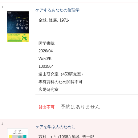
1
ケアするあなたの倫理学
金城, 隆展, 1971-
医学書院
2026/04
W/50/K
1003564
遠山研究室（453研究室）
専有資料のため閲覧不可
広尾研究室
予約はありません
貸出不可
2
ケアを学ぶ人のために
西村, ユミ (1968-) 熊谷, 晋一郎