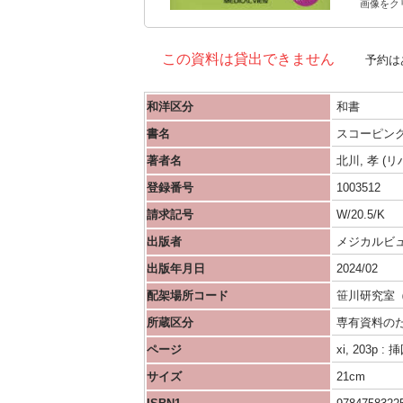
画像をク
この資料は貸出できません
予約は
和洋区分
和書
書名
スコーピン
著者名
北川, 孝 (
登録番号
1003512
請求記号
W/20.5/K
出版者
メジカルビ
出版年月日
2024/02
配架場所コード
笹川研究室（
所蔵区分
専有資料の
ページ
xi, 203p :
サイズ
21cm