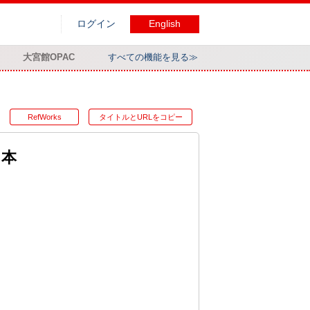
ログイン
English
大宮館OPAC
すべての機能を見る≫
RefWorks
タイトルとURLをコピー
る本