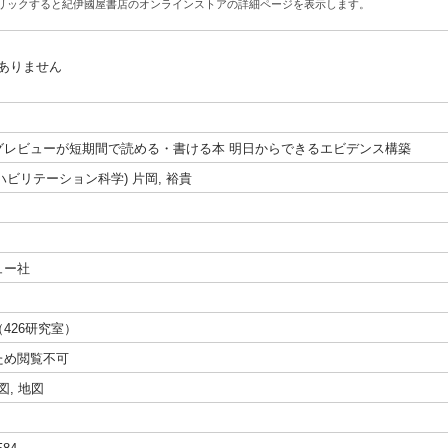
リックすると紀伊國屋書店のオンラインストアの詳細ページを表示します。
ありません
グレビューが短期間で読める・書ける本 明日からできるエビデンス構築
リハビリテーション科学) 片岡, 裕貴
ュー社
426研究室）
ため閲覧不可
 挿図, 地図