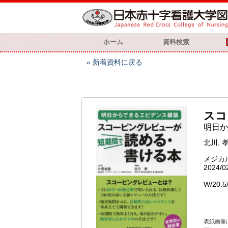
ホーム
資料検索
新着資料に戻る
スコ
明日か
北川, 
メジカ
2024/0
W/20.5
表紙画像