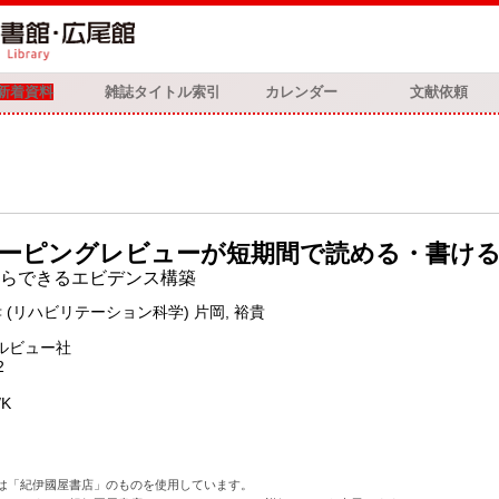
新着資料
雑誌タイトル索引
カレンダー
文献依頼
ーピングレビューが短期間で読める・書け
らできるエビデンス構築
孝 (リハビリテーション科学) 片岡, 裕貴
ルビュー社
2
/K
は「紀伊國屋書店」のものを使用しています。