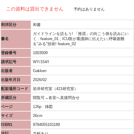
この資料は貸出できません
予約はありません
和洋区分
和書
ガイドラインを読もう! 「推奨」の向こう側を読みにい
書名
く : feature_01 ; ICU医が看護師に伝えたい,呼吸困難
を"みる"技術! feature_02
登録番号
1003509
請求記号
WY/154/I
出版者
Gakken
出版年月日
2026/02
配架場所コード
岩井研究室（421研究室）
所蔵区分
閲覧可→各室へ直接問合せ
ページ
126p : 挿図
サイズ
26cm
ISBN1
9784055101189
注記
文献あり