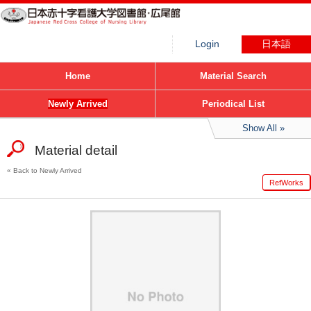
Login
日本語
Home
Material Search
Newly Arrived
Periodical List
Show All
Material detail
Back to Newly Arrived
RefWorks