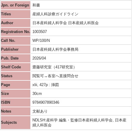
Jpn. or Foreign
和書
Titles
産婦人科診療ガイドライン
Author
日本産科婦人科学会 日本産婦人科医会
Registration No.
1003507
Call No.
WP/100/N
Publisher
日本産科婦人科学会事務局
Pub. Date
2026/04
Shelf Code
齋藤研究室（417研究室）
Status
閲覧可→各室へ直接問合せ
Page
xlii, 427p : 挿図
Size
30cm
ISBN
9784907890346
Notes
文献あり
NDLSH:産科学 編集・監修日本産科婦人科学会, 日本産
Subjects
婦人科医会