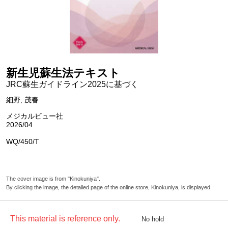
新生児蘇生法テキスト
JRC蘇生ガイドライン2025に基づく
細野, 茂春
メジカルビュー社
2026/04
WQ/450/T
The cover image is from "Kinokuniya".
By clicking the image, the detailed page of the online store, Kinokuniya, is displayed.
This material is reference only.
No hold