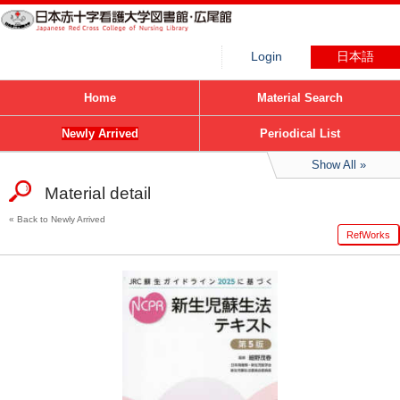
Login
日本語
Home
Material Search
Newly Arrived
Periodical List
Show All
Material detail
Back to Newly Arrived
RefWorks