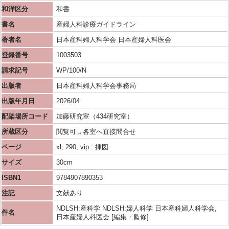
和洋区分
和書
書名
産婦人科診療ガイドライン
著者名
日本産科婦人科学会 日本産婦人科医会
登録番号
1003503
請求記号
WP/100/N
出版者
日本産科婦人科学会事務局
出版年月日
2026/04
配架場所コード
加藤研究室（434研究室）
所蔵区分
閲覧可→各室へ直接問合せ
ページ
xl, 290, vip : 挿図
サイズ
30cm
ISBN1
9784907890353
注記
文献あり
NDLSH:産科学 NDLSH:婦人科学 日本産科婦人科学会,
件名
日本産婦人科医会 [編集・監修]