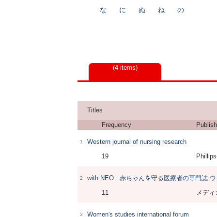
な
に
ぬ
ね
の
4 items
Titles
Frequency
Publish
Western journal of nursing research
1
19
Phillips
with NEO : 赤ちゃんを守る医療者の専門誌
2
11
メディ
Women's studies international forum
3