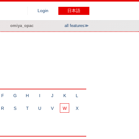
Login
日本語
omiya_opac
all features≫
F
G
H
I
J
K
L
R
S
T
U
V
W
X