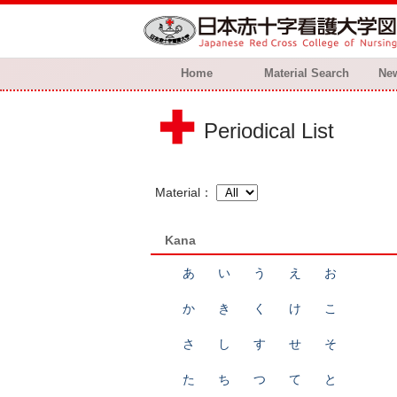
Home
Material Search
New
Periodical List
Material
Kana
あ
い
う
え
お
か
き
く
け
こ
さ
し
す
せ
そ
た
ち
つ
て
と