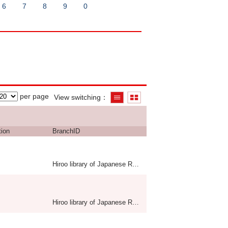
6
7
8
9
0
per page
View switching
tion
BranchID
Hiroo library of Japanese Red Cross College of Nursing
Hiroo library of Japanese Red Cross College of Nursing