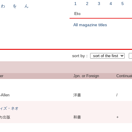
1
2
3
4
5
わ
を
ん
Etc
All magazine titles
sort by
er
Jpn. or Foreign
Continua
-Allen
洋書
/
 ウィズ・ネオ
カ出版
和書
+