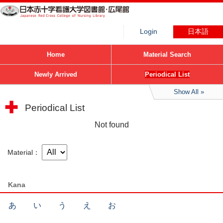
Login
日本語
Home
Material Search
Newly Arrived
Periodical List
Show All
Periodical List
Not found
Material
Kana
あ
い
う
え
お