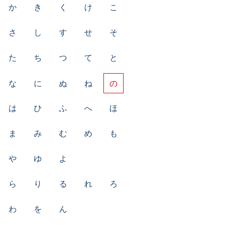
か
き
く
け
こ
さ
し
す
せ
そ
た
ち
つ
て
と
な
に
ぬ
ね
の
は
ひ
ふ
へ
ほ
ま
み
む
め
も
や
ゆ
よ
ら
り
る
れ
ろ
わ
を
ん