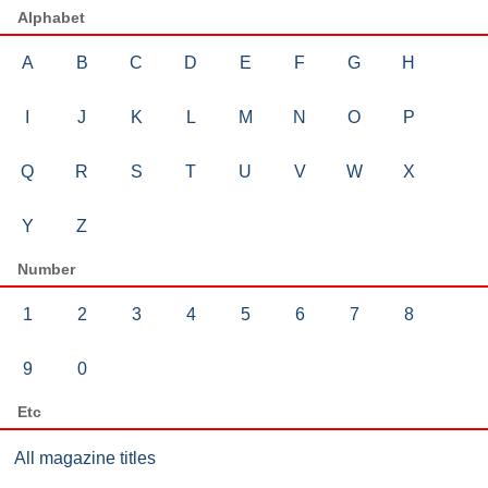
Alphabet
A
B
C
D
E
F
G
H
I
J
K
L
M
N
O
P
Q
R
S
T
U
V
W
X
Y
Z
Number
1
2
3
4
5
6
7
8
9
0
Etc
All magazine titles