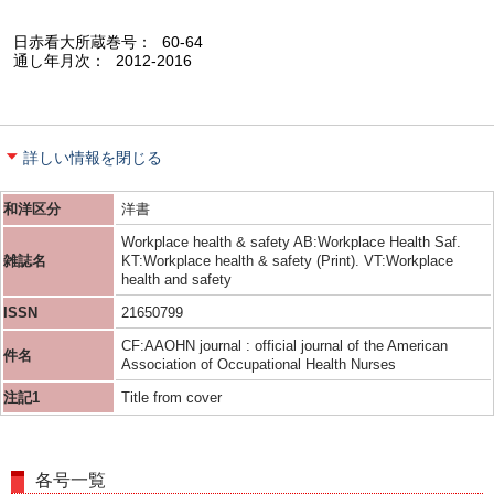
日赤看大所蔵巻号
60-64
通し年月次
2012-2016
詳しい情報を閉じる
和洋区分
洋書
Workplace health & safety AB:Workplace Health Saf.
雑誌名
KT:Workplace health & safety (Print). VT:Workplace
health and safety
ISSN
21650799
CF:AAOHN journal : official journal of the American
件名
Association of Occupational Health Nurses
注記1
Title from cover
各号一覧