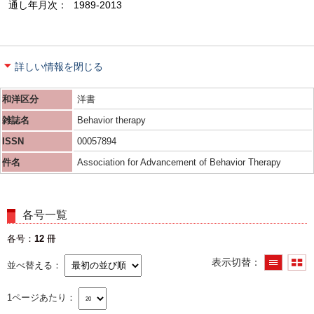
通し年月次
1989-2013
詳しい情報を閉じる
和洋区分
洋書
雑誌名
Behavior therapy
ISSN
00057894
件名
Association for Advancement of Behavior Therapy
各号一覧
各号
12
冊
表示切替
並べ替える
1ページあたり