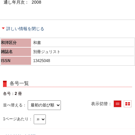
通し年月次
2008
詳しい情報を閉じる
和洋区分
和書
雑誌名
別冊ジュリスト
ISSN
13425048
各号一覧
各号
2
冊
表示切替
並べ替える
1ページあたり