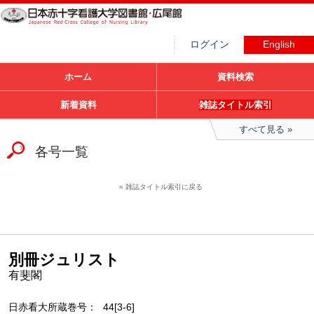
ログイン
English
ホーム
資料検索
新着資料
雑誌タイトル索引
すべて見る
各号一覧
雑誌タイトル索引に戻る
別冊ジュリスト
有斐閣
日赤看大所蔵巻号
44[3-6]