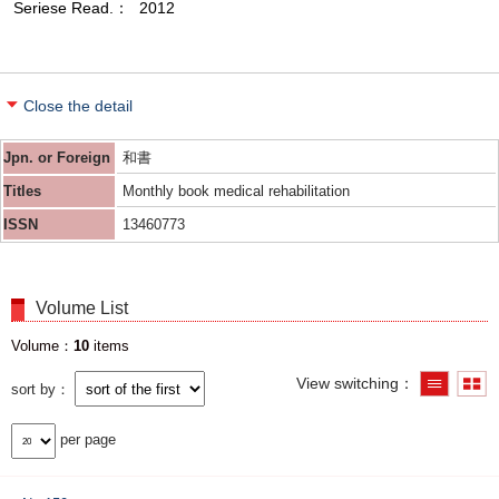
Seriese Read.
2012
Close the detail
Jpn. or Foreign
和書
Titles
Monthly book medical rehabilitation
ISSN
13460773
Volume List
Volume
10
items
View switching
sort by
per page