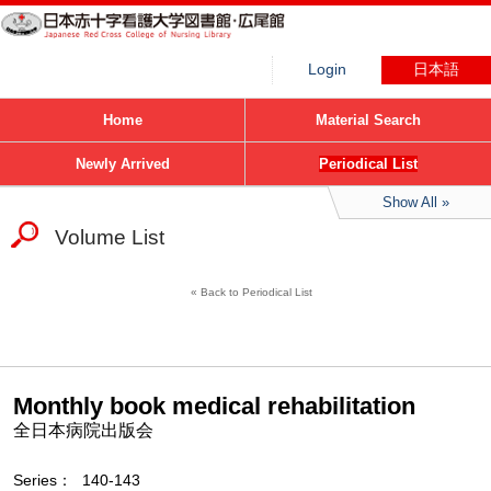
Login
日本語
Home
Material Search
Newly Arrived
Periodical List
Show All
Volume List
Back to Periodical List
Monthly book medical rehabilitation
全日本病院出版会
Series
140-143