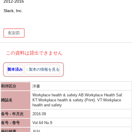
2012-2016
Slack, Inc.
配架図
この資料は貸出できません
製本済み
製本の情報を見る
和洋区分
洋書
Workplace health & safety AB:Workplace Health Saf.
雑誌名
KT:Workplace health & safety (Print). VT:Workplace
health and safety
各号 - 年月次
2016.09
各号 - 巻号
Vol.64 No.9
発行頻度
月刊