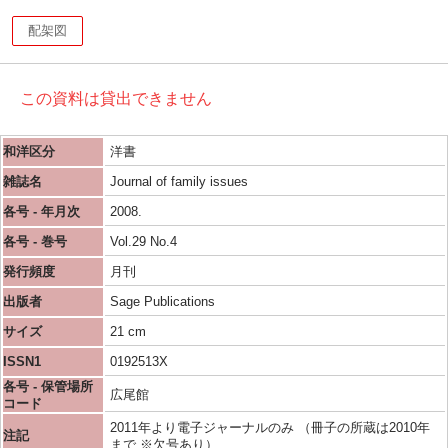
配架図
この資料は貸出できません
和洋区分
洋書
雑誌名
Journal of family issues
各号 - 年月次
2008.
各号 - 巻号
Vol.29 No.4
発行頻度
月刊
出版者
Sage Publications
サイズ
21 cm
ISSN1
0192513X
各号 - 保管場所
広尾館
コード
2011年より電子ジャーナルのみ （冊子の所蔵は2010年
注記
まで ※欠号あり）