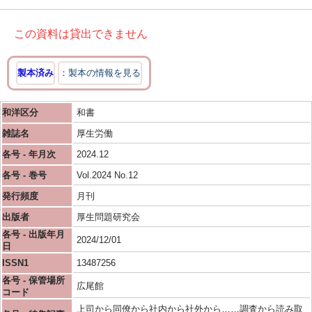
この資料は貸出できません
製本済み
製本の情報を見る
和洋区分
和書
雑誌名
厚生労働
各号 - 年月次
2024.12
各号 - 巻号
Vol.2024 No.12
発行頻度
月刊
出版者
厚生問題研究会
各号 - 出版年月
2024/12/01
日
ISSN1
13487256
各号 - 保管場所
広尾館
コード
上司から同僚から社内から社外から……調査から読み取