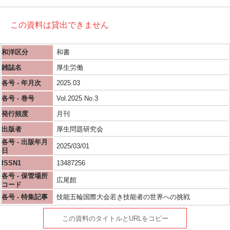
この資料は貸出できません
和洋区分
和書
雑誌名
厚生労働
各号 - 年月次
2025.03
各号 - 巻号
Vol.2025 No.3
発行頻度
月刊
出版者
厚生問題研究会
各号 - 出版年月
2025/03/01
日
ISSN1
13487256
各号 - 保管場所
広尾館
コード
各号 - 特集記事
技能五輪国際大会若き技能者の世界への挑戦
この資料のタイトルとURLをコピー