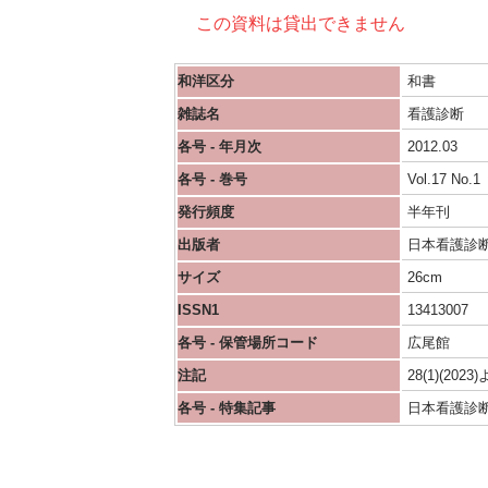
この資料は貸出できません
和洋区分
和書
雑誌名
看護診断
各号 - 年月次
2012.03
各号 - 巻号
Vol.17 No.1
発行頻度
半年刊
出版者
日本看護診
サイズ
26cm
ISSN1
13413007
各号 - 保管場所コード
広尾館
注記
28(1)(2
各号 - 特集記事
日本看護診断