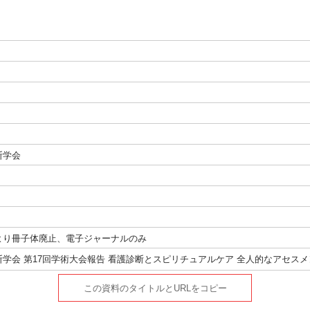
断学会
023)より冊子体廃止、電子ジャーナルのみ
学会 第17回学術大会報告 看護診断とスピリチュアルケア 全人的なアセス
この資料のタイトルとURLをコピー