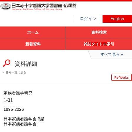
ログイン
English
ホーム
資料検索
新着資料
雑誌タイトル索引
すべて見る
資料詳細
各号一覧に戻る
RefWorks
家族看護学研究
1-31
1995-2026
日本家族看護学会 [編]
日本家族看護学会