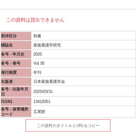
この資料は貸出できません
和洋区分
和書
雑誌名
家族看護学研究
各号 - 年月次
2025
各号 - 巻号
Vol.30
発行頻度
年刊
出版者
日本家族看護学会
各号 - 出版年月
2025/03/31
日
ISSN1
13418351
各号 - 保管場所
広尾館
コード
この資料のタイトルとURLをコピー