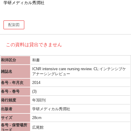
学研メディカル秀潤社
配架図
この資料は貸出できません
和洋区分
和書
ICNR intensive care nursing review. CL:インテンシブケ
雑誌名
アナーシングレビュー
各号 - 年月次
2014
各号 - 巻号
(3)
発行頻度
年3回刊
出版者
学研メディカル秀潤社
サイズ
28cm
各号 - 保管場所
広尾館
コード