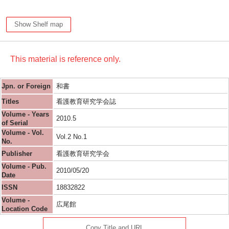
Show Shelf map
This material is reference only.
Jpn. or Foreign
和書
Titles
看護教育研究学会誌
Volume - Years
2010.5
of Serial
Volume - Vol.
Vol.2 No.1
No.
Publisher
看護教育研究学会
Volume - Pub.
2010/05/20
Date
ISSN
18832822
Volume -
広尾館
Location Code
Copy Title and URL