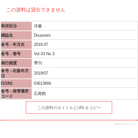
この資料は貸出できません
和洋区分
洋書
雑誌名
Disasters
各号 - 年月次
2019.07
各号 - 巻号
Vol.43 No.3
発行頻度
季刊
各号 - 出版年月
2019/07
日
ISSN1
03613666
各号 - 保管場所
広尾館
コード
この資料のタイトルとURLをコピー
このサービスについて