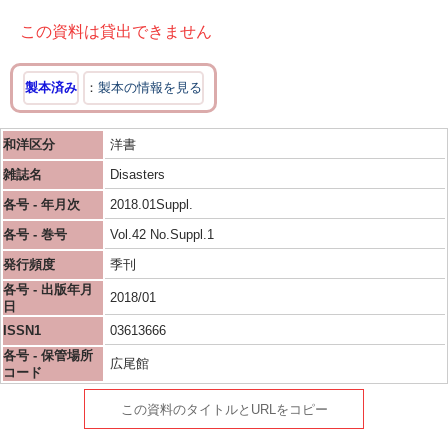
この資料は貸出できません
製本済み
製本の情報を見る
和洋区分
洋書
雑誌名
Disasters
各号 - 年月次
2018.01Suppl.
各号 - 巻号
Vol.42 No.Suppl.1
発行頻度
季刊
各号 - 出版年月
2018/01
日
ISSN1
03613666
各号 - 保管場所
広尾館
コード
この資料のタイトルとURLをコピー