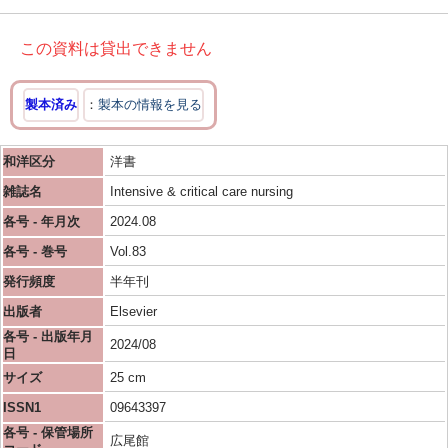
この資料は貸出できません
製本済み
製本の情報を見る
和洋区分
洋書
雑誌名
Intensive & critical care nursing
各号 - 年月次
2024.08
各号 - 巻号
Vol.83
発行頻度
半年刊
出版者
Elsevier
各号 - 出版年月
2024/08
日
サイズ
25 cm
ISSN1
09643397
各号 - 保管場所
広尾館