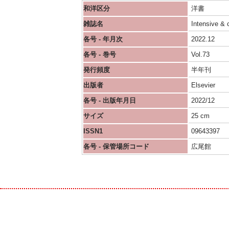
和洋区分
洋書
雑誌名
Intensive & c
各号 - 年月次
2022.12
各号 - 巻号
Vol.73
発行頻度
半年刊
出版者
Elsevier
各号 - 出版年月日
2022/12
サイズ
25 cm
ISSN1
09643397
各号 - 保管場所コード
広尾館