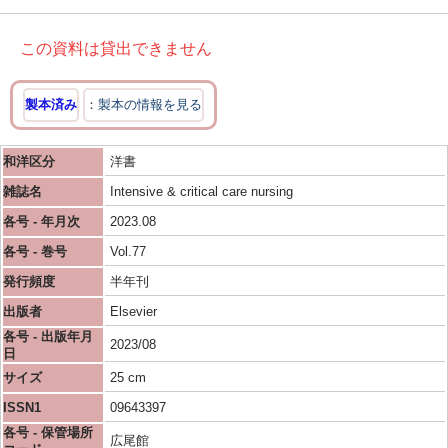
この資料は貸出できません
製本済み
製本の情報を見る
和洋区分
洋書
雑誌名
Intensive & critical care nursing
各号 - 年月次
2023.08
各号 - 巻号
Vol.77
発行頻度
半年刊
出版者
Elsevier
各号 - 出版年月
2023/08
日
サイズ
25 cm
ISSN1
09643397
各号 - 保管場所
広尾館