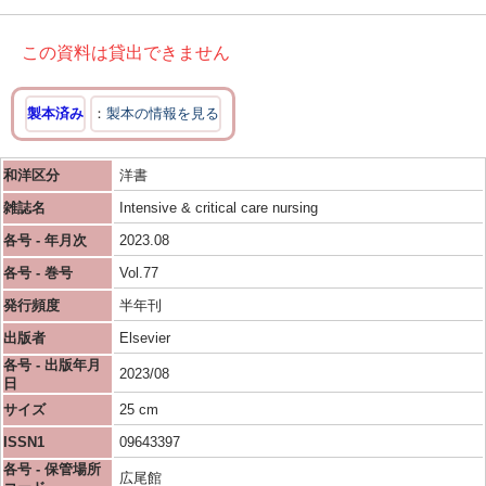
この資料は貸出できません
製本済み
製本の情報を見る
和洋区分
洋書
雑誌名
Intensive & critical care nursing
各号 - 年月次
2023.08
各号 - 巻号
Vol.77
発行頻度
半年刊
出版者
Elsevier
各号 - 出版年月
2023/08
日
サイズ
25 cm
ISSN1
09643397
各号 - 保管場所
広尾館