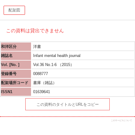
配架図
この資料は貸出できません
和洋区分
洋書
雑誌名
Infant mental health journal
Vol. [No. ]
Vol.36 No.1-6 （2015）
登録番号
0088777
配架場所コード
書庫（雑誌）
ISSN1
01639641
この資料のタイトルとURLをコピー
このサービスについて